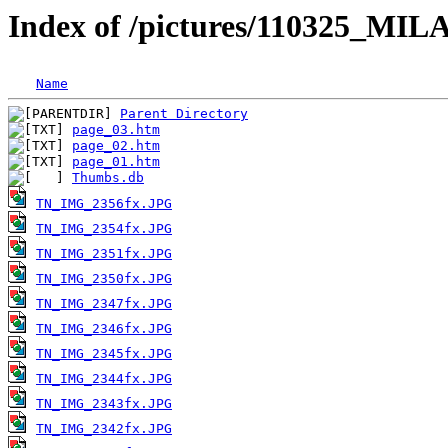
Index of /pictures/110325_MIL
Name
Parent Directory
page_03.htm
page_02.htm
page_01.htm
Thumbs.db
TN_IMG_2356fx.JPG
TN_IMG_2354fx.JPG
TN_IMG_2351fx.JPG
TN_IMG_2350fx.JPG
TN_IMG_2347fx.JPG
TN_IMG_2346fx.JPG
TN_IMG_2345fx.JPG
TN_IMG_2344fx.JPG
TN_IMG_2343fx.JPG
TN_IMG_2342fx.JPG