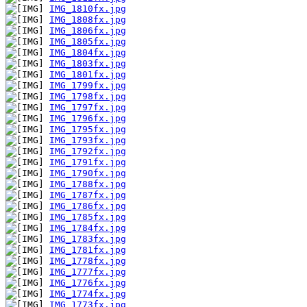
IMG_1810fx.jpg
IMG_1808fx.jpg
IMG_1806fx.jpg
IMG_1805fx.jpg
IMG_1804fx.jpg
IMG_1803fx.jpg
IMG_1801fx.jpg
IMG_1799fx.jpg
IMG_1798fx.jpg
IMG_1797fx.jpg
IMG_1796fx.jpg
IMG_1795fx.jpg
IMG_1793fx.jpg
IMG_1792fx.jpg
IMG_1791fx.jpg
IMG_1790fx.jpg
IMG_1788fx.jpg
IMG_1787fx.jpg
IMG_1786fx.jpg
IMG_1785fx.jpg
IMG_1784fx.jpg
IMG_1783fx.jpg
IMG_1781fx.jpg
IMG_1778fx.jpg
IMG_1777fx.jpg
IMG_1776fx.jpg
IMG_1774fx.jpg
IMG_1773fx.jpg