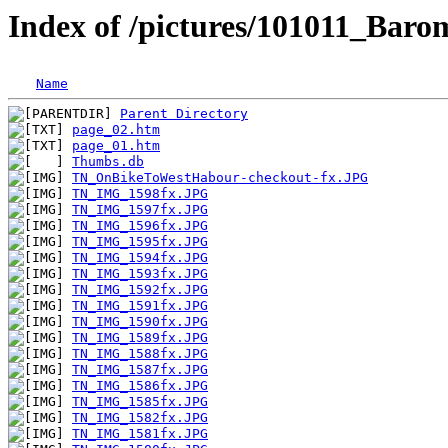
Index of /pictures/101011_Bar
Name
Parent Directory
page_02.htm
page_01.htm
Thumbs.db
TN_OnBikeToWestHabour-checkout-fx.JPG
TN_IMG_1598fx.JPG
TN_IMG_1597fx.JPG
TN_IMG_1596fx.JPG
TN_IMG_1595fx.JPG
TN_IMG_1594fx.JPG
TN_IMG_1593fx.JPG
TN_IMG_1592fx.JPG
TN_IMG_1591fx.JPG
TN_IMG_1590fx.JPG
TN_IMG_1589fx.JPG
TN_IMG_1588fx.JPG
TN_IMG_1587fx.JPG
TN_IMG_1586fx.JPG
TN_IMG_1585fx.JPG
TN_IMG_1582fx.JPG
TN_IMG_1581fx.JPG