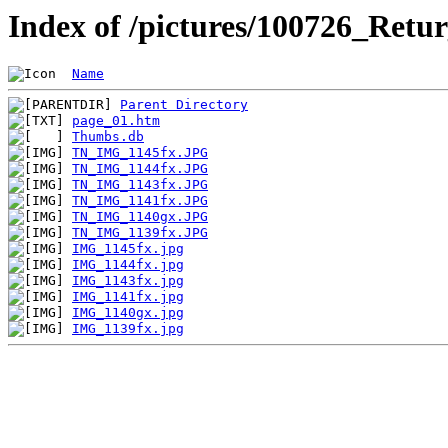
Index of /pictures/100726_Re
Name
Parent Directory
page_01.htm
Thumbs.db
TN_IMG_1145fx.JPG
TN_IMG_1144fx.JPG
TN_IMG_1143fx.JPG
TN_IMG_1141fx.JPG
TN_IMG_1140gx.JPG
TN_IMG_1139fx.JPG
IMG_1145fx.jpg
IMG_1144fx.jpg
IMG_1143fx.jpg
IMG_1141fx.jpg
IMG_1140gx.jpg
IMG_1139fx.jpg