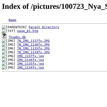
Index of /pictures/100723_Ny
Name
Parent Directory
page_01.htm
Thumbs.db
TN_IMG_1137fx.JPG
TN_IMG_1136fx.JPG
TN_IMG_1135fx.JPG
TN_IMG_1134fx.JPG
IMG_1137fx.jpg
IMG_1136fx.jpg
IMG_1135fx.jpg
IMG_1134fx.jpg