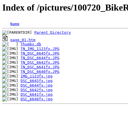
Index of /pictures/100720_Bike
Name
Parent Directory
page_01.htm
Thumbs.db
TN_IMG_1123fx.JPG
TN_DSC_6645fx.JPG
TN_DSC_6644fx.JPG
TN_DSC_6642fx.JPG
TN_DSC_6641fx.JPG
TN_DSC_6640fx.JPG
IMG_1123fx.jpg
DSC_6645fx.jpg
DSC_6644fx.jpg
DSC_6642fx.jpg
DSC_6641fx.jpg
DSC_6640fx.jpg