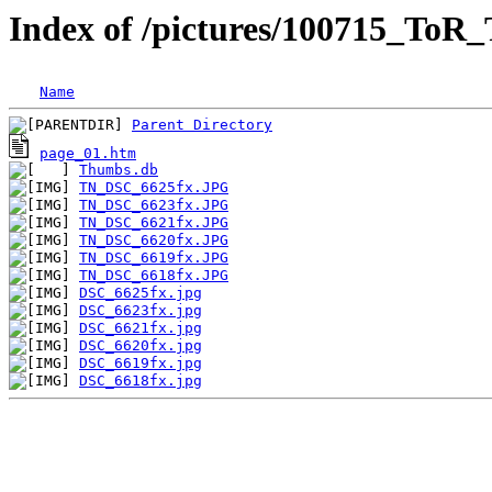
Index of /pictures/100715_ToR
Name
Parent Directory
page_01.htm
Thumbs.db
TN_DSC_6625fx.JPG
TN_DSC_6623fx.JPG
TN_DSC_6621fx.JPG
TN_DSC_6620fx.JPG
TN_DSC_6619fx.JPG
TN_DSC_6618fx.JPG
DSC_6625fx.jpg
DSC_6623fx.jpg
DSC_6621fx.jpg
DSC_6620fx.jpg
DSC_6619fx.jpg
DSC_6618fx.jpg