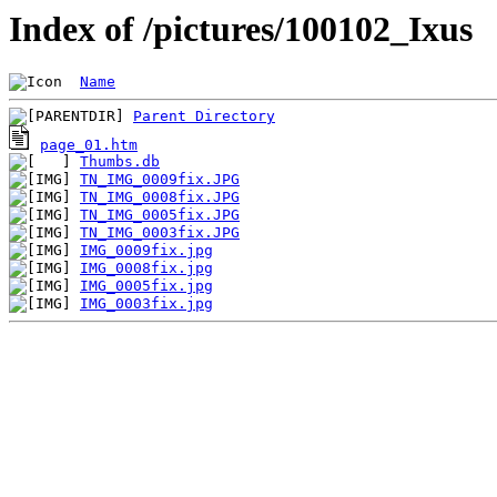
Index of /pictures/100102_Ixus
Name
Parent Directory
page_01.htm
Thumbs.db
TN_IMG_0009fix.JPG
TN_IMG_0008fix.JPG
TN_IMG_0005fix.JPG
TN_IMG_0003fix.JPG
IMG_0009fix.jpg
IMG_0008fix.jpg
IMG_0005fix.jpg
IMG_0003fix.jpg