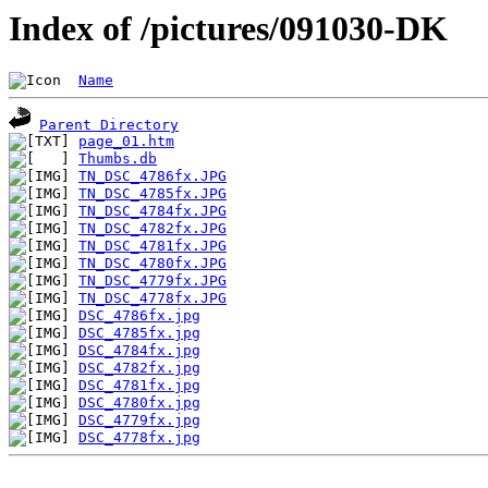
Index of /pictures/091030-DK
Name
Parent Directory
page_01.htm
Thumbs.db
TN_DSC_4786fx.JPG
TN_DSC_4785fx.JPG
TN_DSC_4784fx.JPG
TN_DSC_4782fx.JPG
TN_DSC_4781fx.JPG
TN_DSC_4780fx.JPG
TN_DSC_4779fx.JPG
TN_DSC_4778fx.JPG
DSC_4786fx.jpg
DSC_4785fx.jpg
DSC_4784fx.jpg
DSC_4782fx.jpg
DSC_4781fx.jpg
DSC_4780fx.jpg
DSC_4779fx.jpg
DSC_4778fx.jpg