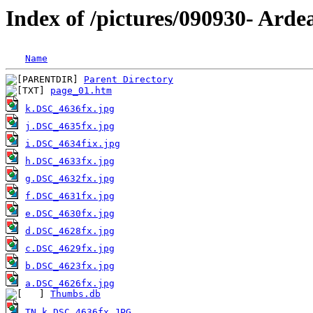
Index of /pictures/090930- Arde
Name
Parent Directory
page_01.htm
k.DSC_4636fx.jpg
j.DSC_4635fx.jpg
i.DSC_4634fix.jpg
h.DSC_4633fx.jpg
g.DSC_4632fx.jpg
f.DSC_4631fx.jpg
e.DSC_4630fx.jpg
d.DSC_4628fx.jpg
c.DSC_4629fx.jpg
b.DSC_4623fx.jpg
a.DSC_4626fx.jpg
Thumbs.db
TN_k.DSC_4636fx.JPG