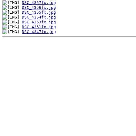
DSC_4357fx.jpg
DSC_4356fx.jpg
DSC_4355fx.jpg
DSC_4354fx.jpg
DSC_4353fx.jpg
DSC_4351fx.jpg
DSC_4347fx.jpg