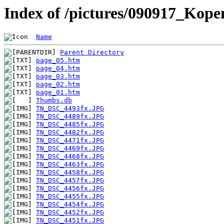
Index of /pictures/090917_Kop
Name
Parent Directory
page_05.htm
page_04.htm
page_03.htm
page_02.htm
page_01.htm
Thumbs.db
TN_DSC_4493fx.JPG
TN_DSC_4489fx.JPG
TN_DSC_4485fx.JPG
TN_DSC_4482fx.JPG
TN_DSC_4471fx.JPG
TN_DSC_4469fx.JPG
TN_DSC_4468fx.JPG
TN_DSC_4463fx.JPG
TN_DSC_4458fx.JPG
TN_DSC_4457fx.JPG
TN_DSC_4456fx.JPG
TN_DSC_4455fx.JPG
TN_DSC_4454fx.JPG
TN_DSC_4452fx.JPG
TN_DSC_4451fx.JPG