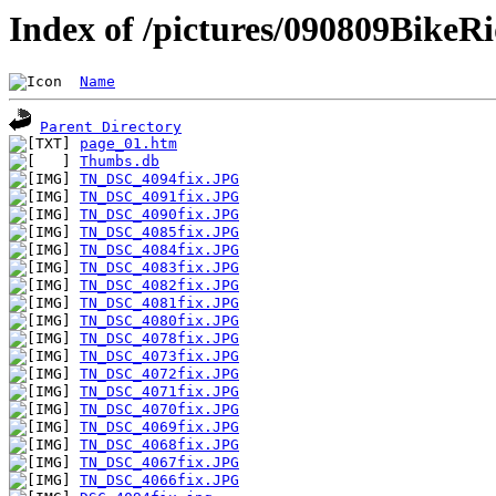
Index of /pictures/090809BikeR
Name
Parent Directory
page_01.htm
Thumbs.db
TN_DSC_4094fix.JPG
TN_DSC_4091fix.JPG
TN_DSC_4090fix.JPG
TN_DSC_4085fix.JPG
TN_DSC_4084fix.JPG
TN_DSC_4083fix.JPG
TN_DSC_4082fix.JPG
TN_DSC_4081fix.JPG
TN_DSC_4080fix.JPG
TN_DSC_4078fix.JPG
TN_DSC_4073fix.JPG
TN_DSC_4072fix.JPG
TN_DSC_4071fix.JPG
TN_DSC_4070fix.JPG
TN_DSC_4069fix.JPG
TN_DSC_4068fix.JPG
TN_DSC_4067fix.JPG
TN_DSC_4066fix.JPG