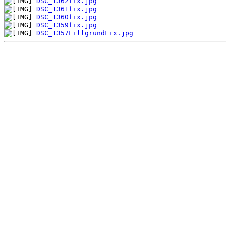
DSC_1362fix.jpg
DSC_1361fix.jpg
DSC_1360fix.jpg
DSC_1359fix.jpg
DSC_1357LillgrundFix.jpg