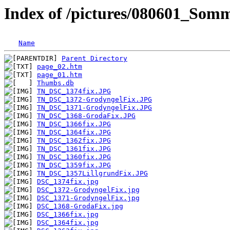
Index of /pictures/080601_Som
Name
Parent Directory
page_02.htm
page_01.htm
Thumbs.db
TN_DSC_1374fix.JPG
TN_DSC_1372-GrodyngelFix.JPG
TN_DSC_1371-GrodyngelFix.JPG
TN_DSC_1368-GrodaFix.JPG
TN_DSC_1366fix.JPG
TN_DSC_1364fix.JPG
TN_DSC_1362fix.JPG
TN_DSC_1361fix.JPG
TN_DSC_1360fix.JPG
TN_DSC_1359fix.JPG
TN_DSC_1357LillgrundFix.JPG
DSC_1374fix.jpg
DSC_1372-GrodyngelFix.jpg
DSC_1371-GrodyngelFix.jpg
DSC_1368-GrodaFix.jpg
DSC_1366fix.jpg
DSC_1364fix.jpg