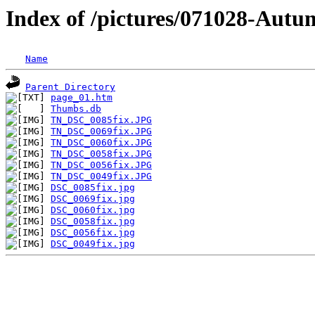
Index of /pictures/071028-Aut
Name
Parent Directory
page_01.htm
Thumbs.db
TN_DSC_0085fix.JPG
TN_DSC_0069fix.JPG
TN_DSC_0060fix.JPG
TN_DSC_0058fix.JPG
TN_DSC_0056fix.JPG
TN_DSC_0049fix.JPG
DSC_0085fix.jpg
DSC_0069fix.jpg
DSC_0060fix.jpg
DSC_0058fix.jpg
DSC_0056fix.jpg
DSC_0049fix.jpg