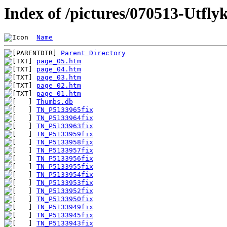
Index of /pictures/070513-Utfly
Name
Parent Directory
page_05.htm
page_04.htm
page_03.htm
page_02.htm
page_01.htm
Thumbs.db
TN_P5133965fix
TN_P5133964fix
TN_P5133963fix
TN_P5133959fix
TN_P5133958fix
TN_P5133957fix
TN_P5133956fix
TN_P5133955fix
TN_P5133954fix
TN_P5133953fix
TN_P5133952fix
TN_P5133950fix
TN_P5133949fix
TN_P5133945fix
TN_P5133943fix