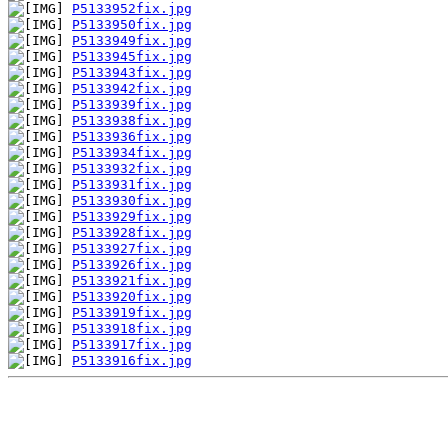
P5133952fix.jpg
P5133950fix.jpg
P5133949fix.jpg
P5133945fix.jpg
P5133943fix.jpg
P5133942fix.jpg
P5133939fix.jpg
P5133938fix.jpg
P5133936fix.jpg
P5133934fix.jpg
P5133932fix.jpg
P5133931fix.jpg
P5133930fix.jpg
P5133929fix.jpg
P5133928fix.jpg
P5133927fix.jpg
P5133926fix.jpg
P5133921fix.jpg
P5133920fix.jpg
P5133919fix.jpg
P5133918fix.jpg
P5133917fix.jpg
P5133916fix.jpg