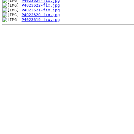
P4023624-fix.jpg
P4023622-fix.jpg
P4023621-fix.jpg
P4023620-fix.jpg
P4023619-fix.jpg