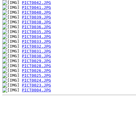
PICT0042.JPG
PICT0041.JPG
PICT0040.JPG
PICT0039.JPG
PICT0038.JPG
PICT0036.JPG
PICT0035.JPG
PICT0034.JPG
PICT0033.JPG
PICT0032.JPG
PICT0031.JPG
PICT0030.JPG
PICT0029.JPG
PICT0028.JPG
PICT0026.JPG
PICT0025.JPG
PICT0024.JPG
PICT0023.JPG
PICT0004.JPG