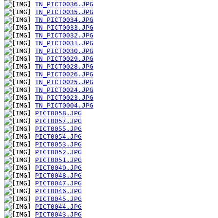
TN_PICT0036.JPG
TN_PICT0035.JPG
TN_PICT0034.JPG
TN_PICT0033.JPG
TN_PICT0032.JPG
TN_PICT0031.JPG
TN_PICT0030.JPG
TN_PICT0029.JPG
TN_PICT0028.JPG
TN_PICT0026.JPG
TN_PICT0025.JPG
TN_PICT0024.JPG
TN_PICT0023.JPG
TN_PICT0004.JPG
PICT0058.JPG
PICT0057.JPG
PICT0055.JPG
PICT0054.JPG
PICT0053.JPG
PICT0052.JPG
PICT0051.JPG
PICT0049.JPG
PICT0048.JPG
PICT0047.JPG
PICT0046.JPG
PICT0045.JPG
PICT0044.JPG
PICT0043.JPG