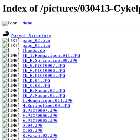
Index of /pictures/030413-Cyke
Name
Parent Directory
page_02.htm
page_01.htm
Thumbs.db
TN_I.Hemma.igen.011.JPG
TN_H.Springtime.09.JPG
TN_G.PICT0007.JPG
TN_F.PICT0006.JPG
TN_E.PICT0005.JPG
TN_D.04.JPG
TN_C.03.JPG
TN_B.Fasan.02.JPG
TN_A.Fasan.01.JPG
I.Hemma.igen.011.JPG
H.Springtime.09.JPG
G.PICT0007.JPG
F.PICT0006.JPG
E.PICT0005.JPG
D.04.JPG
C.03.JPG
B.Fasan.02.JPG