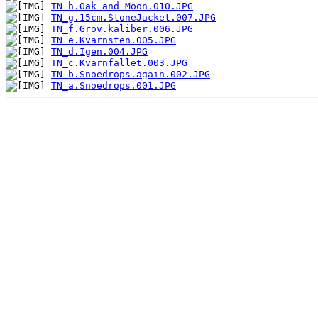
TN_h.Oak and Moon.010.JPG
TN_g.15cm.StoneJacket.007.JPG
TN_f.Grov.kaliber.006.JPG
TN_e.Kvarnsten.005.JPG
TN_d.Igen.004.JPG
TN_c.Kvarnfallet.003.JPG
TN_b.Snoedrops.again.002.JPG
TN_a.Snoedrops.001.JPG