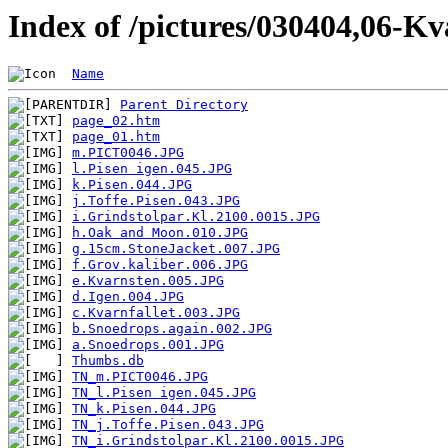
Index of /pictures/030404,06-Kv
Name
Parent Directory
page_02.htm
page_01.htm
m.PICT0046.JPG
l.Pisen igen.045.JPG
k.Pisen.044.JPG
j.Toffe.Pisen.043.JPG
i.Grindstolpar.Kl.2100.0015.JPG
h.Oak and Moon.010.JPG
g.15cm.StoneJacket.007.JPG
f.Grov.kaliber.006.JPG
e.Kvarnsten.005.JPG
d.Igen.004.JPG
c.Kvarnfallet.003.JPG
b.Snoedrops.again.002.JPG
a.Snoedrops.001.JPG
Thumbs.db
TN_m.PICT0046.JPG
TN_l.Pisen igen.045.JPG
TN_k.Pisen.044.JPG
TN_j.Toffe.Pisen.043.JPG
TN_i.Grindstolpar.Kl.2100.0015.JPG