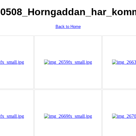
10508_Horngaddan_har_komm
Back to Home