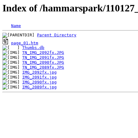
Index of /hammarspark/110127_I
Name
Parent Directory
page_01.htm
Thumbs.db
TN_IMG_2092fx.JPG
TN_IMG_2091fx.JPG
TN_IMG_2090fx.JPG
TN_IMG_2089fx.JPG
IMG_2092fx.jpg
IMG_2091fx.jpg
IMG_2090fx.jpg
IMG_2089fx.jpg