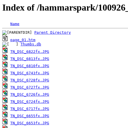
Index of /hammarspark/10092
Name
Parent Directory
page_01.htm
Thumbs.db
TN_DSC_6822fx.JPG
TN_DSC_6813fx.JPG
TN_DSC_6810fx.JPG
TN_DSC_6743fx.JPG
TN_DSC_6728fx.JPG
TN_DSC_6727fx.JPG
TN_DSC_6726fx.JPG
TN_DSC_6724fx.JPG
TN_DSC_6717fx.JPG
TN_DSC_6655fx.JPG
TN_DSC_6653fx.JPG