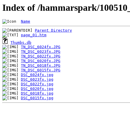
Index of /hammarspark/100510
Name
Parent Directory
page_01.htm
Thumbs.db
TN_DSC_6024fx.JPG
TN_DSC_6023fx.JPG
TN_DSC_6022fx.JPG
TN_DSC_6020fx.JPG
TN_DSC_6018fx.JPG
TN_DSC_6015fx.JPG
DSC_6024fx.jpg
DSC_6023fx.jpg
DSC_6022fx.jpg
DSC_6020fx.jpg
DSC_6018fx.jpg
DSC_6015fx.jpg