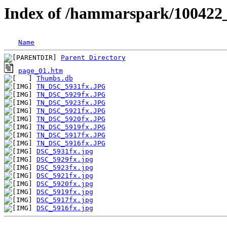
Index of /hammarspark/100422
Name
Parent Directory
page_01.htm
Thumbs.db
TN_DSC_5931fx.JPG
TN_DSC_5929fx.JPG
TN_DSC_5923fx.JPG
TN_DSC_5921fx.JPG
TN_DSC_5920fx.JPG
TN_DSC_5919fx.JPG
TN_DSC_5917fx.JPG
TN_DSC_5916fx.JPG
DSC_5931fx.jpg
DSC_5929fx.jpg
DSC_5923fx.jpg
DSC_5921fx.jpg
DSC_5920fx.jpg
DSC_5919fx.jpg
DSC_5917fx.jpg
DSC_5916fx.jpg