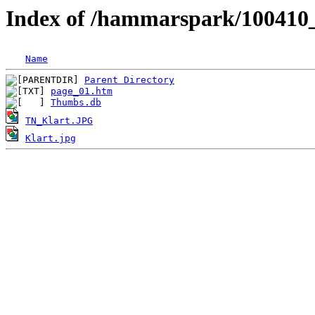
Index of /hammarspark/100410_
Name
Parent Directory
page_01.htm
Thumbs.db
TN_Klart.JPG
Klart.jpg