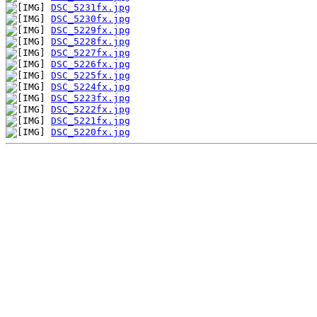
DSC_5231fx.jpg
DSC_5230fx.jpg
DSC_5229fx.jpg
DSC_5228fx.jpg
DSC_5227fx.jpg
DSC_5226fx.jpg
DSC_5225fx.jpg
DSC_5224fx.jpg
DSC_5223fx.jpg
DSC_5222fx.jpg
DSC_5221fx.jpg
DSC_5220fx.jpg