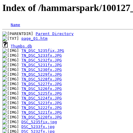
Index of /hammarspark/100127
Name
Parent Directory
page_01.htm
Thumbs.db
TN_DSC_5235fix.JPG
TN_DSC_5233fx.JPG
TN_DSC_5232fx.JPG
TN_DSC_5231fx.JPG
TN_DSC_5230fx.JPG
TN_DSC_5229fx.JPG
TN_DSC_5228fx.JPG
TN_DSC_5227fx.JPG
TN_DSC_5226fx.JPG
TN_DSC_5225fx.JPG
TN_DSC_5224fx.JPG
TN_DSC_5223fx.JPG
TN_DSC_5222fx.JPG
TN_DSC_5221fx.JPG
TN_DSC_5220fx.JPG
DSC_5235fix.jpg
DSC_5233fx.jpg
DSC_5232fx.jpg