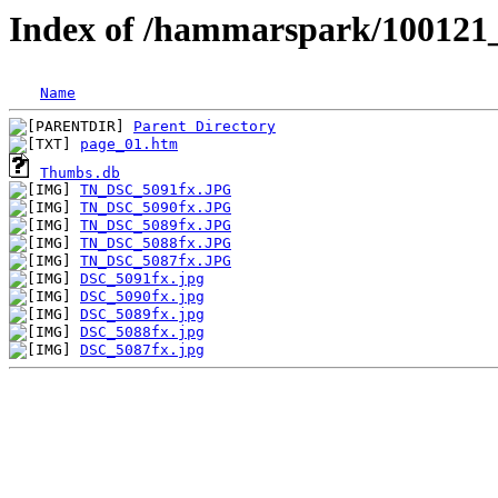
Index of /hammarspark/1001
Name
Parent Directory
page_01.htm
Thumbs.db
TN_DSC_5091fx.JPG
TN_DSC_5090fx.JPG
TN_DSC_5089fx.JPG
TN_DSC_5088fx.JPG
TN_DSC_5087fx.JPG
DSC_5091fx.jpg
DSC_5090fx.jpg
DSC_5089fx.jpg
DSC_5088fx.jpg
DSC_5087fx.jpg