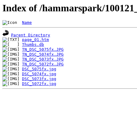
Index of /hammarspark/10012
Name
Parent Directory
page_01.htm
Thumbs.db
TN_DSC_5075fx.JPG
TN_DSC_5074fx.JPG
TN_DSC_5073fx.JPG
TN_DSC_5072fx.JPG
DSC_5075fx.jpg
DSC_5074fx.jpg
DSC_5073fx.jpg
DSC_5072fx.jpg