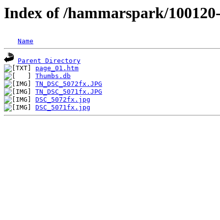
Index of /hammarspark/100120
Name
Parent Directory
page_01.htm
Thumbs.db
TN_DSC_5072fx.JPG
TN_DSC_5071fx.JPG
DSC_5072fx.jpg
DSC_5071fx.jpg