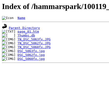
Index of /hammarspark/100119
Name
Parent Directory
page_01.htm
Thumbs.db
TN_DSC_5063fx.JPG
TN_DSC_5062fx.JPG
TN_DSC_5060fx.JPG
DSC_5063fx.jpg
DSC_5062fx.jpg
DSC_5060fx.jpg