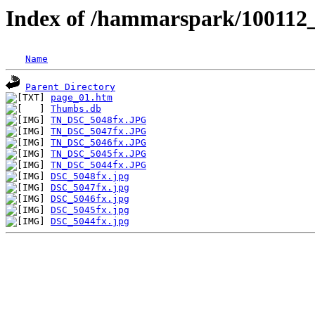
Index of /hammarspark/100112_
Name
Parent Directory
page_01.htm
Thumbs.db
TN_DSC_5048fx.JPG
TN_DSC_5047fx.JPG
TN_DSC_5046fx.JPG
TN_DSC_5045fx.JPG
TN_DSC_5044fx.JPG
DSC_5048fx.jpg
DSC_5047fx.jpg
DSC_5046fx.jpg
DSC_5045fx.jpg
DSC_5044fx.jpg