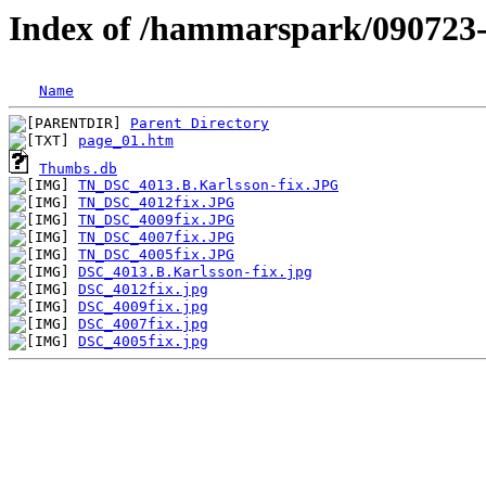
Index of /hammarspark/090723-
Name
Parent Directory
page_01.htm
Thumbs.db
TN_DSC_4013.B.Karlsson-fix.JPG
TN_DSC_4012fix.JPG
TN_DSC_4009fix.JPG
TN_DSC_4007fix.JPG
TN_DSC_4005fix.JPG
DSC_4013.B.Karlsson-fix.jpg
DSC_4012fix.jpg
DSC_4009fix.jpg
DSC_4007fix.jpg
DSC_4005fix.jpg