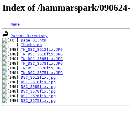
Index of /hammarspark/090624-
Name
Parent Directory
page_01.htm
Thumbs.db
TN_DSC_3612fix.JPG
TN_DSC_3610fix.JPG
TN_DSC_3585fix.JPG
TN_DSC_3578fix.JPG
TN_DSC_3576fix.JPG
TN_DSC_3575fix.JPG
DSC_3612fix.jpg
DSC_3610fix.jpg
DSC_3585fix.jpg
DSC_3578fix.jpg
DSC_3576fix.jpg
DSC_3575fix.jpg