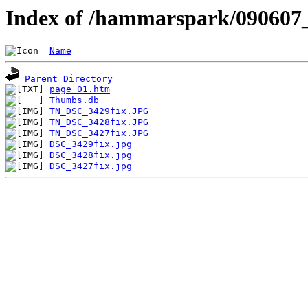
Index of /hammarspark/090607
Name
Parent Directory
page_01.htm
Thumbs.db
TN_DSC_3429fix.JPG
TN_DSC_3428fix.JPG
TN_DSC_3427fix.JPG
DSC_3429fix.jpg
DSC_3428fix.jpg
DSC_3427fix.jpg