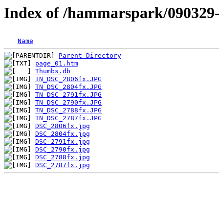
Index of /hammarspark/090329
Name
Parent Directory
page_01.htm
Thumbs.db
TN_DSC_2806fx.JPG
TN_DSC_2804fx.JPG
TN_DSC_2791fx.JPG
TN_DSC_2790fx.JPG
TN_DSC_2788fx.JPG
TN_DSC_2787fx.JPG
DSC_2806fx.jpg
DSC_2804fx.jpg
DSC_2791fx.jpg
DSC_2790fx.jpg
DSC_2788fx.jpg
DSC_2787fx.jpg