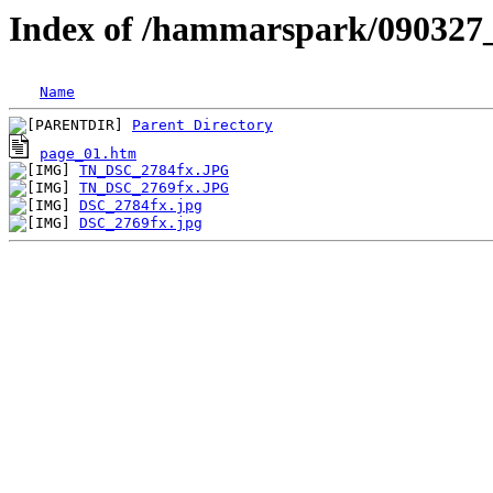
Index of /hammarspark/090327
Name
Parent Directory
page_01.htm
TN_DSC_2784fx.JPG
TN_DSC_2769fx.JPG
DSC_2784fx.jpg
DSC_2769fx.jpg