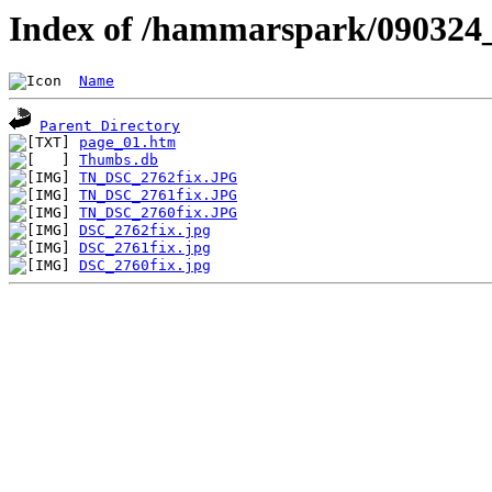
Index of /hammarspark/090324
Name
Parent Directory
page_01.htm
Thumbs.db
TN_DSC_2762fix.JPG
TN_DSC_2761fix.JPG
TN_DSC_2760fix.JPG
DSC_2762fix.jpg
DSC_2761fix.jpg
DSC_2760fix.jpg