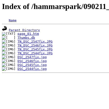
Index of /hammarspark/090211
Name
Parent Directory
page_01.htm
Thumbs.db
TN_DSC_2547fix.JPG
TN_DSC_2546fix.JPG
TN_DSC_2545fix.JPG
TN_DSC_2544fix.JPG
DSC_2547fix.jpg
DSC_2546fix.jpg
DSC_2545fix.jpg
DSC_2544fix.jpg